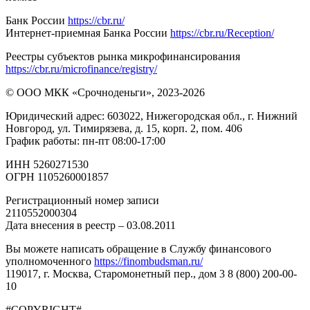
Банк России
https://cbr.ru/
Интернет-приемная Банка России
https://cbr.ru/Reception/
Реестры субъектов рынка микрофинансирования
https://cbr.ru/microfinance/registry/
© ООО МКК «Срочноденьги», 2023-2026
Юридический адрес: 603022, Нижегородская обл., г. Нижний
Новгород, ул. Тимирязева, д. 15, корп. 2, пом. 406
График работы: пн-пт 08:00-17:00
ИНН 5260271530
ОГРН 1105260001857
Регистрационный номер записи
2110552000304
Дата внесения в реестр – 03.08.2011
Вы можете написать обращение в Службу финансового
уполномоченного
https://finombudsman.ru/
119017, г. Москва, Старомонетный пер., дом 3 8 (800) 200-00-
10
#COPYRIGHT#